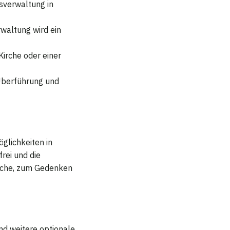
fsverwaltung in
waltung wird ein
Kirche oder einer
Überführung und
öglichkeiten in
rei und die
sche, zum Gedenken
d weitere optionale