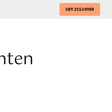
089 21524988
nten