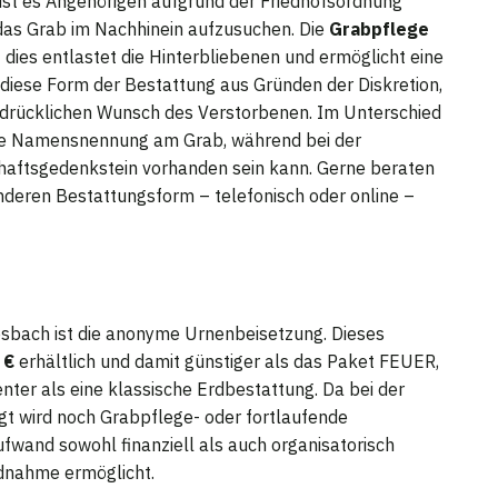
ist es Angehörigen aufgrund der Friedhofsordnung
das Grab im Nachhinein aufzusuchen. Die
Grabpflege
dies entlastet die Hinterbliebenen und ermöglicht eine
diese Form der Bestattung aus Gründen der Diskretion,
sdrücklichen Wunsch des Verstorbenen. Im Unterschied
che Namensnennung am Grab, während bei der
aftsgedenkstein vorhanden sein kann. Gerne beraten
onderen Bestattungsform – telefonisch oder online –
esbach ist die anonyme Urnenbeisetzung. Dieses
 €
erhältlich und damit günstiger als das Paket FEUER,
ienter als eine klassische Erdbestattung. Da bei der
t wird noch Grabpflege- oder fortlaufende
fwand sowohl finanziell als auch organisatorisch
ednahme ermöglicht.