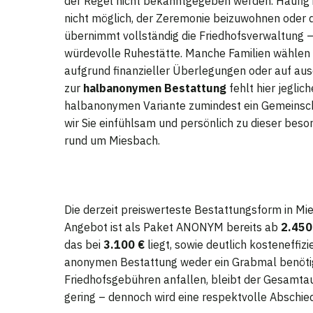
der Regel nicht bekanntgegeben werden. Häufig 
nicht möglich, der Zeremonie beizuwohnen oder 
übernimmt vollständig die Friedhofsverwaltung – 
würdevolle Ruhestätte. Manche Familien wählen 
aufgrund finanzieller Überlegungen oder auf au
zur
halbanonymen Bestattung
fehlt hier jegli
halbanonymen Variante zumindest ein Gemeinsch
wir Sie einfühlsam und persönlich zu dieser bes
rund um Miesbach.
Die derzeit preiswerteste Bestattungsform in Mi
Angebot ist als Paket ANONYM bereits ab
2.450
das bei
3.100 €
liegt, sowie deutlich kosteneffiz
anonymen Bestattung weder ein Grabmal benötig
Friedhofsgebühren anfallen, bleibt der Gesamtau
gering – dennoch wird eine respektvolle Abschi