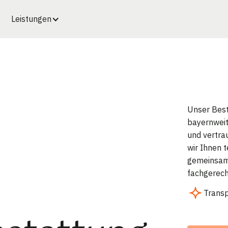
Leistungen
Unser Best
bayernweit
und vertra
wir Ihnen 
gemeinsam 
fachgerech
Trans