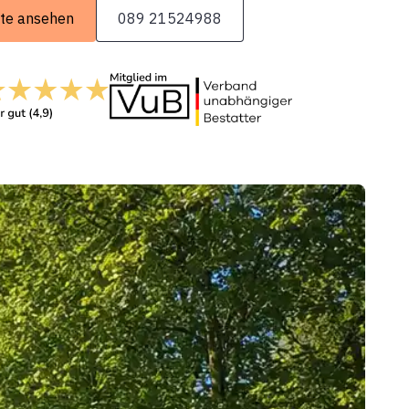
te ansehen
089 21524988