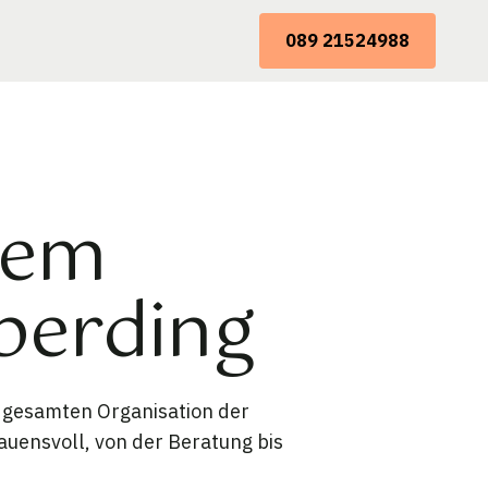
089 21524988
dem
berding
 gesamten Organisation der
uensvoll, von der Beratung bis