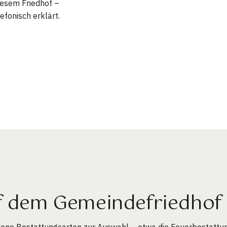
diesem Friedhof –
efonisch erklärt.
uf dem Gemeindefriedhof
ene Bestattungsarten zur Auswahl – etwa die Feuerbestattun