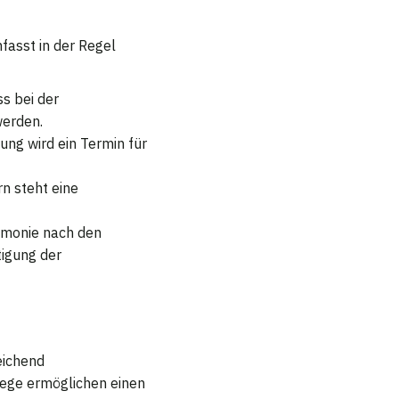
asst in der Regel
s bei der
erden.
ng wird ein Termin für
n steht eine
emonie nach den
igung der
eichend
Wege ermöglichen einen