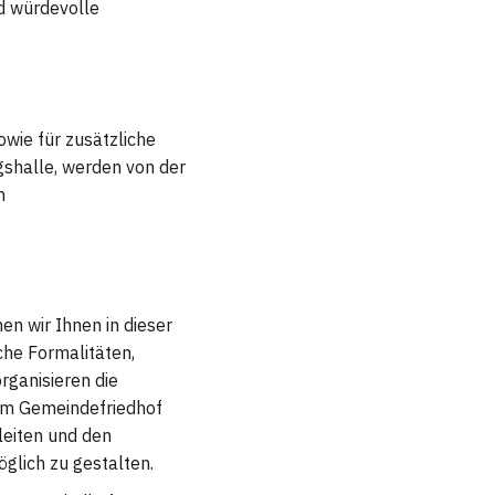
nd würdevolle
wie für zusätzliche
gshalle, werden von der
n
en wir Ihnen in dieser
che Formalitäten,
rganisieren die
dem Gemeindefriedhof
leiten und den
glich zu gestalten.