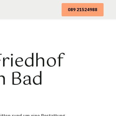
089 21524988
Friedhof
n Bad
ritten rund um eine Bestattung