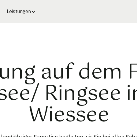
Leistungen
ung auf dem 
see/ Ringsee i
Wiessee
angjähriger Expertise begleiten wir Sie bei allen Sch