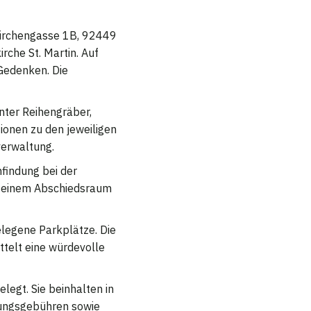
 Kirchengasse 1B, 92449
rche St. Martin. Auf
 Gedenken. Die
nter Reihengräber,
ionen zu den jeweiligen
verwaltung.
findung bei der
in einem Abschiedsraum
elegene Parkplätze. Die
ttelt eine würdevolle
egt. Sie beinhalten in
tungsgebühren sowie