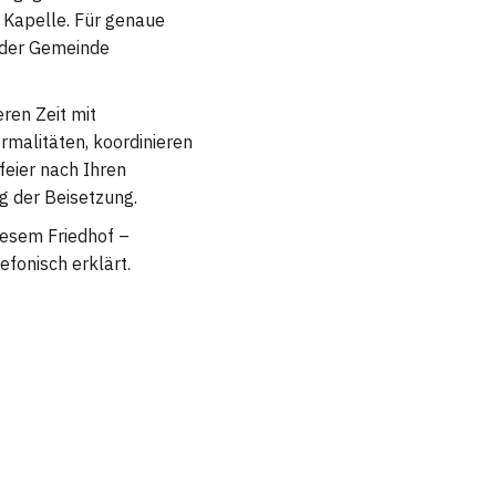
r Kapelle. Für genaue
 der Gemeinde
eren Zeit mit
rmalitäten, koordinieren
feier nach Ihren
g der Beisetzung.
diesem Friedhof –
efonisch erklärt.