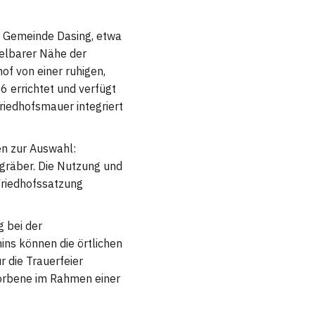
er Gemeinde Dasing, etwa
telbarer Nähe der
hof von einer ruhigen,
 errichtet und verfügt
riedhofsmauer integriert
en zur Auswahl:
gräber. Die Nutzung und
Friedhofssatzung
 bei der
ns können die örtlichen
r die Trauerfeier
torbene im Rahmen einer