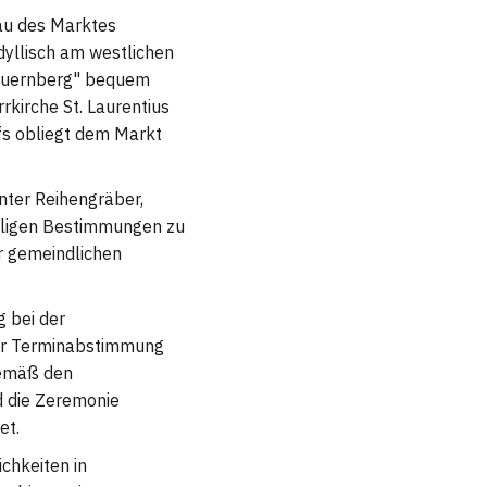
au des Marktes
dyllisch am westlichen
Bauernberg" bequem
rkirche St. Laurentius
fs obliegt dem Markt
nter Reihengräber,
eiligen Bestimmungen zu
r gemeindlichen
 bei der
er Terminabstimmung
gemäß den
d die Zeremonie
et.
chkeiten in