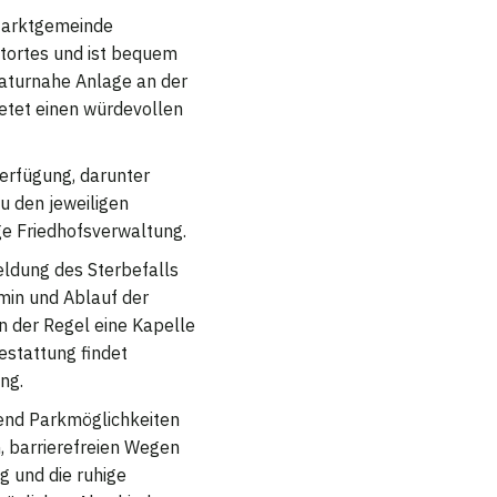
r Marktgemeinde
tortes und ist bequem
naturnahe Anlage an der
ietet einen würdevollen
erfügung, darunter
u den jeweiligen
ge Friedhofsverwaltung.
eldung des Sterbefalls
min und Ablauf der
n der Regel eine Kapelle
estattung findet
ng.
chend Parkmöglichkeiten
, barrierefreien Wegen
 und die ruhige