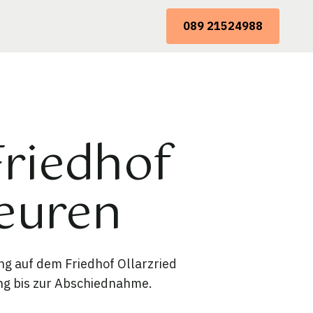
089 21524988
Friedhof
beuren
g auf dem Friedhof Ollarzried
ng bis zur Abschiednahme.