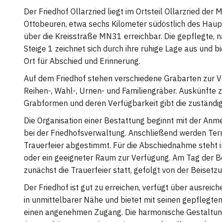
Der Friedhof Ollarzried liegt im Ortsteil Ollarzried de
Ottobeuren, etwa sechs Kilometer südöstlich des Haup
über die Kreisstraße MN31 erreichbar. Die gepflegte, 
Steige 1 zeichnet sich durch ihre ruhige Lage aus und b
Ort für Abschied und Erinnerung.
Auf dem Friedhof stehen verschiedene Grabarten zur V
Reihen-, Wahl-, Urnen- und Familiengräber. Auskünfte z
Grabformen und deren Verfügbarkeit gibt die zuständi
Die Organisation einer Bestattung beginnt mit der Anm
bei der Friedhofsverwaltung. Anschließend werden Ter
Trauerfeier abgestimmt. Für die Abschiednahme steht i
oder ein geeigneter Raum zur Verfügung. Am Tag der B
zunächst die Trauerfeier statt, gefolgt von der Beisetzu
Der Friedhof ist gut zu erreichen, verfügt über ausrei
in unmittelbarer Nähe und bietet mit seinen gepflegten
einen angenehmen Zugang. Die harmonische Gestaltung