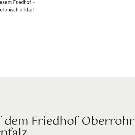
diesem Friedhof –
efonisch erklärt.
f dem Friedhof Oberrohre
pfalz