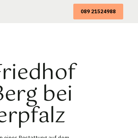
089 21524988
Friedhof
erg bei
erpfalz
on einer Bestattung auf dem