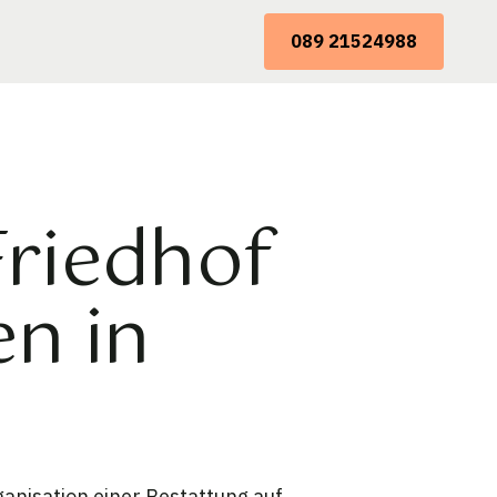
089 21524988
Friedhof
n in
anisation einer Bestattung auf