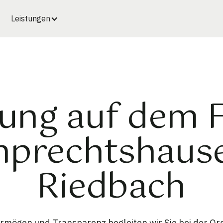
Leistungen
ung auf dem 
prechtshause
Riedbach
rmögen und Transparenz begleiten wir Sie bei der Org