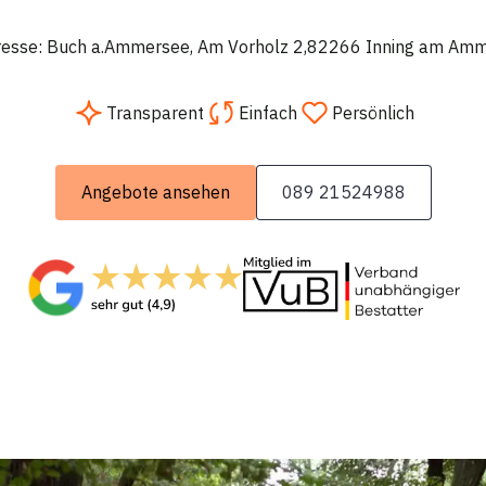
resse: Buch a.Ammersee, Am Vorholz 2,82266 Inning am Am
Transparent
Einfach
Persönlich
Angebote ansehen
089 21524988