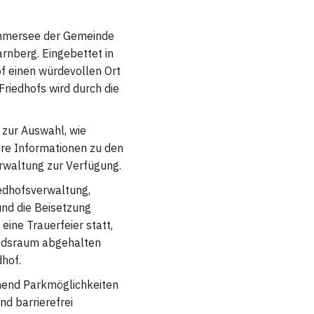
 Ammersee der Gemeinde
rnberg. Eingebettet in
of einen würdevollen Ort
riedhofs wird durch die
zur Auswahl, wie
re Informationen zu den
rwaltung zur Verfügung.
iedhofsverwaltung,
und die Beisetzung
eine Trauerfeier statt,
iedsraum abgehalten
dhof.
chend Parkmöglichkeiten
nd barrierefrei