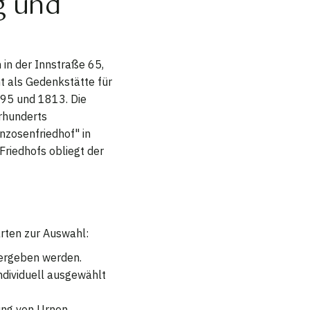
g und
 in der Innstraße 65,
t als Gedenkstätte für
795 und 1813. Die
rhunderts
anzosenfriedhof" in
Friedhofs obliegt der
rten zur Auswahl:
 vergeben werden.
ndividuell ausgewählt
ung von Urnen.