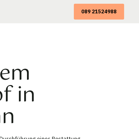
089 21524988
dem
f in
nn
 Durchführung einer Bestattung