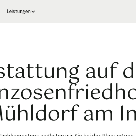
Leistungen
stattung auf 
nzosenfriedho
ühldorf am I
achkompetenz begleiten wir Sie bei der Planung und