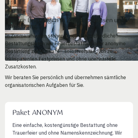
Unsere Leistungen in Zusmarshausen und
Umgebung
In Zusmarshausen stehen Ihnen unterschiedliche
Bestattungsarten wie Feuerbestattung oder anonyme
Bestattung zur Auswahl – selbstverständlich zu
transparenten Festpreisen und ohne unerwartete
Zusatzkosten.
Wir beraten Sie persönlich und übernehmen sämtliche
organisatorischen Aufgaben für Sie.
Paket ANONYM
Eine einfache, kostengünstige Bestattung ohne
Trauerfeier und ohne Namenskennzeichnung. Wir