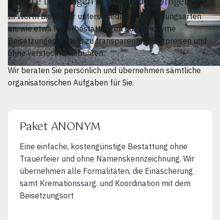
Unsere Leistungen in Wörth und Umgebung
In Wörth bieten wir unterschiedliche Bestattungsarten
an, wie etwa Feuerbestattungen oder anonyme
Beisetzungen – stets zu transparenten Festpreisen und
ohne versteckte Gebühren.
Wir beraten Sie persönlich und übernehmen sämtliche
organisatorischen Aufgaben für Sie.
Paket ANONYM
Eine einfache, kostengünstige Bestattung ohne
Trauerfeier und ohne Namenskennzeichnung. Wir
übernehmen alle Formalitäten, die Einäscherung
samt Kremationssarg. und Koordination mit dem
Beisetzungsort