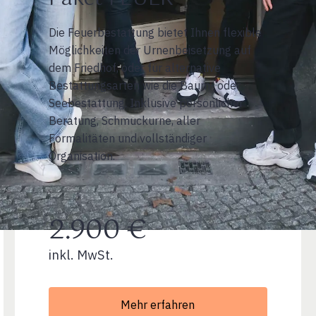
Die Feuerbestattung bietet Ihnen flexible
Möglichkeiten der Urnenbeisetzung auf
dem Friedhof, oder für alternative
Bestattungsarten wie die Baum- oder
Seebestattung. Inklusive persönlicher
Beratung, Schmuckurne, aller
Formalitäten und vollständiger
Organisation.
2.900 €
inkl. MwSt.
Mehr erfahren