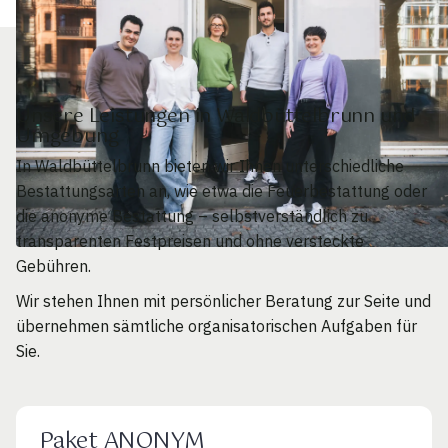
Unsere Leistungen in Waldbüttelbrunn und
Umgebung
In Waldbüttelbrunn bieten wir Ihnen unterschiedliche
Bestattungsarten an, wie etwa die Feuerbestattung oder
die anonyme Bestattung – selbstverständlich zu
transparenten Festpreisen und ohne versteckte
Gebühren.
Wir stehen Ihnen mit persönlicher Beratung zur Seite und
übernehmen sämtliche organisatorischen Aufgaben für
Sie.
Paket ANONYM