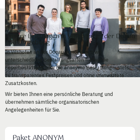
Unsere Leistungen in Vilshofen an der Donau
und Umgebung
In Vilshofen an der Donau ermöglichen wir
unterschiedliche Bestattungsarten – etwa die
Feuerbestattung oder die anonyme Bestattung – stets
zu transparenten Festpreisen und ohne unerwartete
Zusatzkosten.
Wir bieten Ihnen eine persönliche Beratung und
übernehmen sämtliche organisatorischen
Angelegenheiten für Sie.
Paket ANONYM