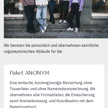
Unsere Leistungen in St. Wolfgang und
Umgebung
In St. Wolfgang bieten wir unterschiedliche
Bestattungsarten wie Feuerbestattung oder anonyme
Bestattung an – stets zu transparenten Festpreisen und
ohne versteckte Zusatzkosten.
Wir beraten Sie persönlich und übernehmen sämtliche
organisatorischen Abläufe für Sie.
Paket ANONYM
Eine einfache, kostengünstige Bestattung ohne
Trauerfeier und ohne Namenskennzeichnung. Wir
übernehmen alle Formalitäten, die Einäscherung
samt Kremationssarg. und Koordination mit dem
Beisetzungsort