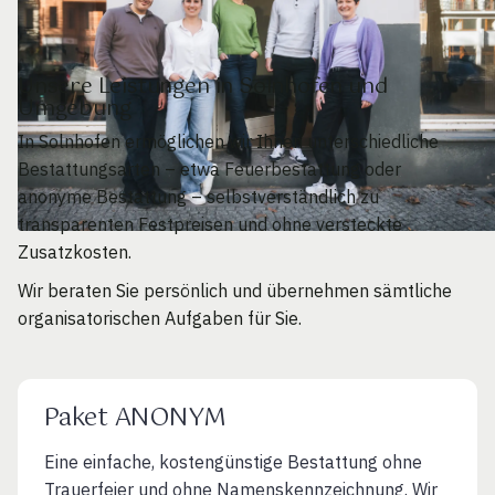
Unsere Leistungen in Solnhofen und
Umgebung
In Solnhofen ermöglichen wir Ihnen unterschiedliche
Bestattungsarten – etwa Feuerbestattung oder
anonyme Bestattung – selbstverständlich zu
transparenten Festpreisen und ohne versteckte
Zusatzkosten.
Wir beraten Sie persönlich und übernehmen sämtliche
organisatorischen Aufgaben für Sie.
Paket ANONYM
Eine einfache, kostengünstige Bestattung ohne
Trauerfeier und ohne Namenskennzeichnung. Wir