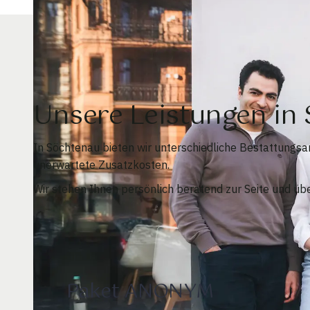
Unsere Leistungen i
In Söchtenau bieten wir unterschiedliche Bestattungs
unerwartete Zusatzkosten.
Wir stehen Ihnen persönlich beratend zur Seite und üb
Paket ANONYM