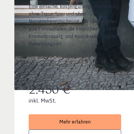
Eine einfache, kostengünstige Bestattung
ohne Trauerfeier und ohne
Namenskennzeichnung. Wir übernehmen
alle Formalitäten, die Einäscherung samt
Kremationssarg. und Koordination mit dem
Beisetzungsort
2.450 €
inkl. MwSt.
Mehr erfahren