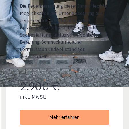
Die Feuerbestattung bietet Ihnen flexible
Möglichkeiten der Urnenbeisetzung auf
dem Friedhof, oder für alternative
Bestattungsarten wie die Baum- oder
Seebestattung. Inklusive persönlicher
Beratung, Schmuckurne, aller
Formalitäten und vollständiger
Organisation.
2.900 €
inkl. MwSt.
Mehr erfahren