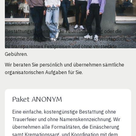
Unsere Leistungen in Senden und
Umgebung
In Senden stehen Ihnen unterschiedliche
Bestattungsformen wie die Feuerbestattung oder die
anonyme Bestattung zur Auswahl – selbstverständlich
zu transparenten Festpreisen und ohne versteckte
Gebühren.
Wir beraten Sie persönlich und übernehmen sämtliche
organisatorischen Aufgaben für Sie.
Paket ANONYM
Eine einfache, kostengünstige Bestattung ohne
Trauerfeier und ohne Namenskennzeichnung. Wir
übernehmen alle Formalitäten, die Einäscherung
samt Kremationssarg. und Koordination mit dem