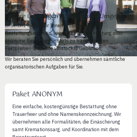
Unsere Leistungen in Selbitz und Umgebung
In Selbitz bieten wir Ihnen unterschiedliche
Bestattungsarten an, wie etwa Feuerbestattung oder
anonyme Bestattung – stets zu transparenten
Festpreisen und ohne versteckte Gebühren.
Wir beraten Sie persönlich und übernehmen sämtliche
organisatorischen Aufgaben für Sie.
Paket ANONYM
Eine einfache, kostengünstige Bestattung ohne
Trauerfeier und ohne Namenskennzeichnung. Wir
übernehmen alle Formalitäten, die Einäscherung
samt Kremationssarg. und Koordination mit dem
Beisetzungsort