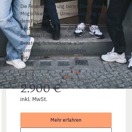
Die Feuerbestattung bietet Ihnen flexible
Möglichkeiten der Urnenbeisetzung auf
dem Friedhof, oder für alternative
Bestattungsarten wie die Baum- oder
Seebestattung. Inklusive persönlicher
Beratung, Schmuckurne, aller
Formalitäten und vollständiger
Organisation.
2.900 €
inkl. MwSt.
Mehr erfahren