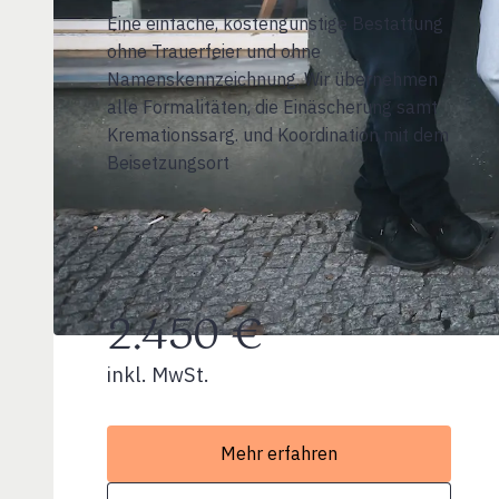
Eine einfache, kostengünstige Bestattung
ohne Trauerfeier und ohne
Namenskennzeichnung. Wir übernehmen
alle Formalitäten, die Einäscherung samt
Kremationssarg. und Koordination mit dem
Beisetzungsort
2.450 €
inkl. MwSt.
Mehr erfahren