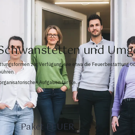
n Schwanstetten und Um
ttungsformen zur Verfügung, wie etwa die Feuerbestattung o
bühren.
rganisatorischen Aufgaben für Sie.
Paket FEUER