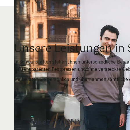
Unsere Leistungen i
In Schwanstetten stehen Ihnen unterschiedliche Besta
zu transparenten Festpreisen und ohne versteckte Ge
Wir beraten Sie persönlich und übernehmen sämtliche o
Paket ANONYM