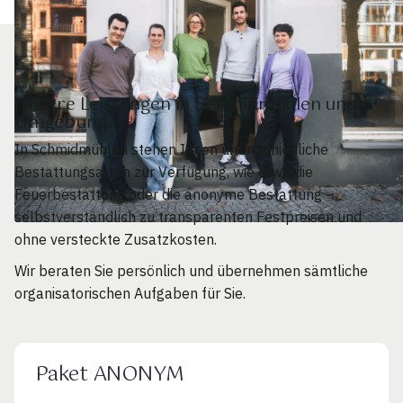
Unsere Leistungen in Schmidmühlen und
Umgebung
In Schmidmühlen stehen Ihnen unterschiedliche
Bestattungsarten zur Verfügung, wie etwa die
Feuerbestattung oder die anonyme Bestattung –
selbstverständlich zu transparenten Festpreisen und
ohne versteckte Zusatzkosten.
Wir beraten Sie persönlich und übernehmen sämtliche
organisatorischen Aufgaben für Sie.
Paket ANONYM