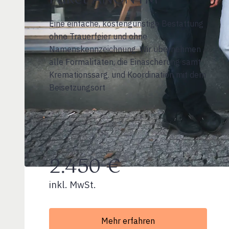
Eine einfache, kostengünstige Bestattung
ohne Trauerfeier und ohne
Namenskennzeichnung. Wir übernehmen
alle Formalitäten, die Einäscherung samt
Kremationssarg. und Koordination mit dem
Beisetzungsort
2.450 €
inkl. MwSt.
Mehr erfahren