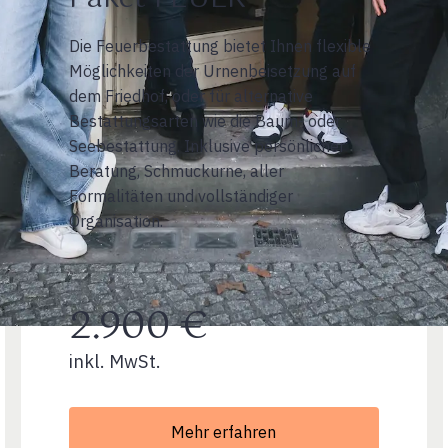
Die Feuerbestattung bietet Ihnen flexible
Möglichkeiten der Urnenbeisetzung auf
dem Friedhof, oder für alternative
Bestattungsarten wie die Baum- oder
Seebestattung. Inklusive persönlicher
Beratung, Schmuckurne, aller
Formalitäten und vollständiger
Organisation.
2.900 €
inkl. MwSt.
Mehr erfahren