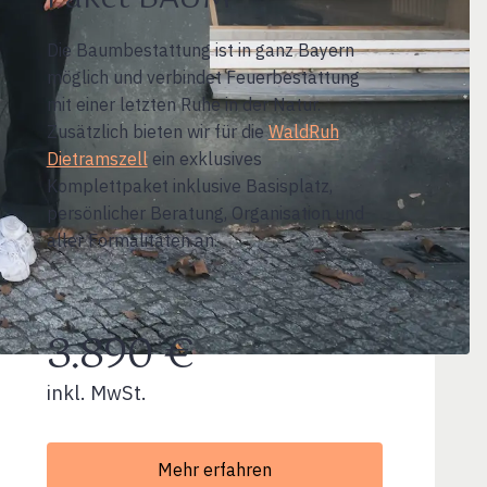
Die Baumbestattung ist in ganz Bayern
möglich und verbindet Feuerbestattung
mit einer letzten Ruhe in der Natur.
Zusätzlich bieten wir für die
WaldRuh
Dietramszell
ein exklusives
Komplettpaket inklusive Basisplatz,
persönlicher Beratung, Organisation und
aller Formalitäten an.
3.890 €
inkl. MwSt.
Mehr erfahren