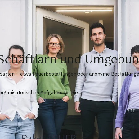
 Schäftlarn und Umgebu
ngsarten – etwa Feuerbestattungen oder anonyme Bestattunge
rganisatorischen Aufgaben für Sie.
Paket FEUER