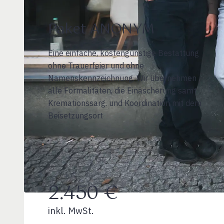
Paket ANONYM
Eine einfache, kostengünstige Bestattung
ohne Trauerfeier und ohne
Namenskennzeichnung. Wir übernehmen
alle Formalitäten, die Einäscherung samt
Kremationssarg. und Koordination mit dem
Beisetzungsort
2.450 €
inkl. MwSt.