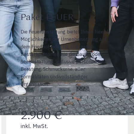
Paket FEUER
Die Feuerbestattung bietet Ihnen flexible
Möglichkeiten der Urnenbeisetzung auf
dem Friedhof, oder für alternative
Bestattungsarten wie die Baum- oder
Seebestattung. Inklusive persönlicher
Beratung, Schmuckurne, aller
Formalitäten und vollständiger
Organisation.
2.900 €
inkl. MwSt.