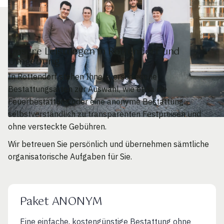
Unsere Leistungen in Rottendorf und
Umgebung
In Rottendorf stehen Ihnen verschiedene
Bestattungsarten zur Auswahl, wie etwa die
Feuerbestattung oder eine anonyme Bestattung –
selbstverständlich zu transparenten Festpreisen und
ohne versteckte Gebühren.
Wir betreuen Sie persönlich und übernehmen sämtliche
organisatorische Aufgaben für Sie.
Paket ANONYM
Eine einfache, kostengünstige Bestattung ohne