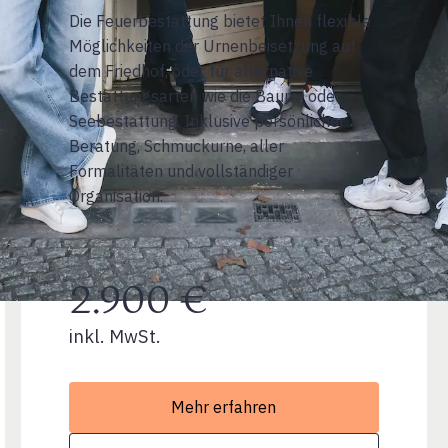
Die Feuerbestattung bietet Ihnen flexible
Möglichkeiten der Urnenbeisetzung auf
dem Friedhof, oder für alternative
Bestattungsarten wie die Baum- oder
Seebestattung. Inklusive persönlicher
Beratung, Schmuckurne, aller
Formalitäten und vollständiger
Organisation.
2.900 €
inkl. MwSt.
Mehr erfahren