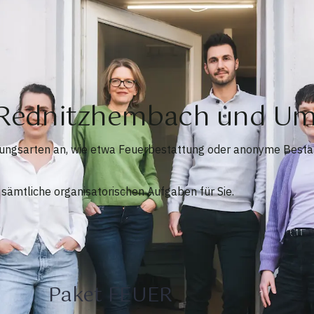
n Rednitzhembach und U
tungsarten an, wie etwa Feuerbestattung oder anonyme Bestat
sämtliche organisatorischen Aufgaben für Sie.
Paket FEUER