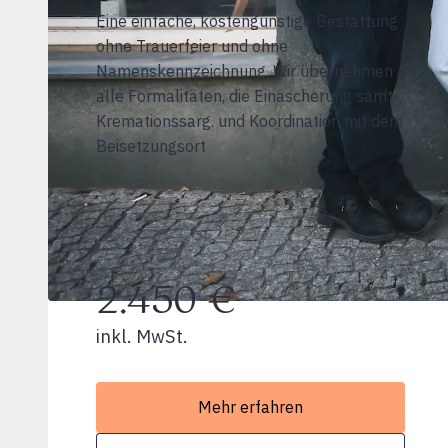
Eine einfache, kostengünstige Bestattung
ohne Trauerfeier und ohne
Namenskennzeichnung. Wir übernehmen
alle Formalitäten, die Einäscherung samt
Kremationssarg. und Koordination mit dem
Beisetzungsort
2.450 €
inkl. MwSt.
Mehr erfahren