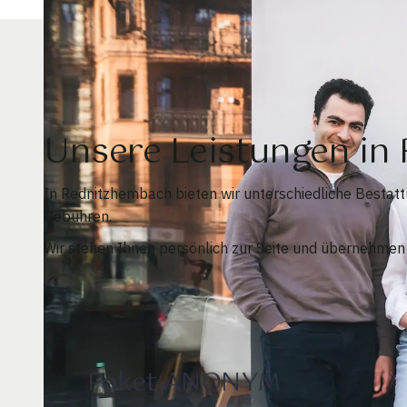
Unsere Leistungen i
In Rednitzhembach bieten wir unterschiedliche Bestat
Gebühren.
Wir stehen Ihnen persönlich zur Seite und übernehmen 
Paket ANONYM