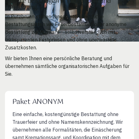
Unsere Leistungen in Putzbrunn und
Umgebung
In Putzbrunn stehen Ihnen unterschiedliche
Bestattungsarten wie Feuerbestattung oder anonyme
Bestattung zur Auswahl – selbstverständlich mit
transparenten Festpreisen und ohne unerwartete
Zusatzkosten.
Wir bieten Ihnen eine persönliche Beratung und
übernehmen sämtliche organisatorischen Aufgaben für
Sie.
Paket ANONYM
Eine einfache, kostengünstige Bestattung ohne
Trauerfeier und ohne Namenskennzeichnung. Wir
übernehmen alle Formalitäten, die Einäscherung
samt Kremationssarg. und Koordination mit dem