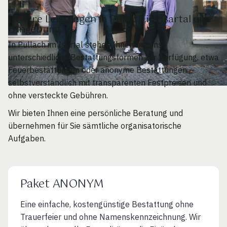
Unsere Leistungen in Pullach im Isartal und
Umgebung
In Pullach im Isartal stehen Ihnen bei uns
unterschiedliche Bestattungsformen zur Verfügung, etwa
Feuerbestattungen oder anonyme Bestattungen –
selbstverständlich mit transparenten Festpreisen und
ohne versteckte Gebühren.
Wir bieten Ihnen eine persönliche Beratung und
übernehmen für Sie sämtliche organisatorische
Aufgaben.
Paket ANONYM
Eine einfache, kostengünstige Bestattung ohne
Trauerfeier und ohne Namenskennzeichnung. Wir