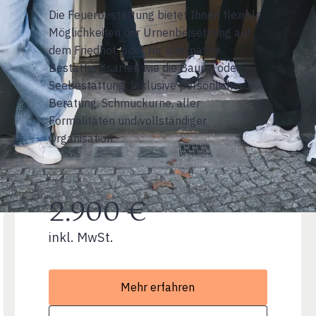
Die Feuerbestattung bietet Ihnen flexible
Möglichkeiten der Urnenbeisetzung auf
dem Friedhof, oder für alternative
Bestattungsarten wie die Baum- oder
Seebestattung. Inklusive persönlicher
Beratung, Schmuckurne, aller
Formalitäten und vollständiger
Organisation.
2.900 €
inkl. MwSt.
Mehr erfahren