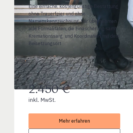
Eine einfache, kostengünstige Bestattung
ohne Trauerfeier und ohne
Namenskennzeichnung. Wir übernehmen
alle Formalitäten, die Einäscherung samt
Kremationssarg. und Koordination mit dem
Beisetzungsort
2.450 €
inkl. MwSt.
Mehr erfahren