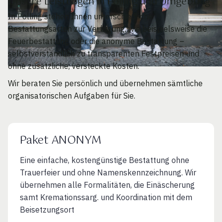
Unsere Leistungen in Polling und Umgebung
In Polling stehen Ihnen unterschiedliche
Bestattungsarten zur Verfügung, wie beispielsweise die
Feuerbestattung oder die anonyme Bestattung –
selbstverständlich zu transparenten Festpreisen und
ohne zusätzliche, versteckte Kosten.
Wir beraten Sie persönlich und übernehmen sämtliche
organisatorischen Aufgaben für Sie.
Paket ANONYM
Eine einfache, kostengünstige Bestattung ohne
Trauerfeier und ohne Namenskennzeichnung. Wir
übernehmen alle Formalitäten, die Einäscherung
samt Kremationssarg. und Koordination mit dem
Beisetzungsort