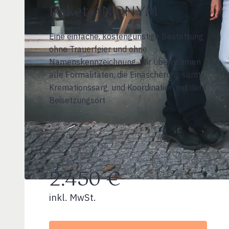
Paket ANONYM
Eine einfache, kostengünstige Bestattung
ohne Trauerfeier und ohne
Namenskennzeichnung. Wir übernehmen
alle Formalitäten, die Einäscherung samt
Kremationssarg. und Koordination mit dem
Beisetzungsort
2.450 €
inkl. MwSt.