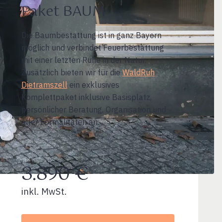
Paket BAUM
Die Baumbestattung ist in ganz Bayern
möglich und verbindet Feuerbestattung
mit einer letzten Ruhe in der Natur.
Zusätzlich bieten wir für die
WaldRuh
Dietramszell
ein exklusives
Komplettpaket inklusive Basisplatz,
persönlicher Beratung, Organisation und
aller Formalitäten an.
3.890 €
inkl. MwSt.