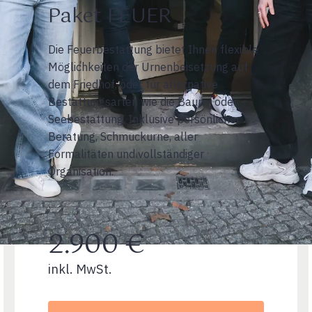
Paket FEUER
Die Feuerbestattung bietet Ihnen flexible
Möglichkeiten der Urnenbeisetzung auf
dem Friedhof, oder für alternative
Bestattungsarten wie die Baum- oder
Seebestattung. Inklusive persönlicher
Beratung, Schmuckurne, aller
Formalitäten und vollständiger
Organisation.
2.900 €
inkl. MwSt.