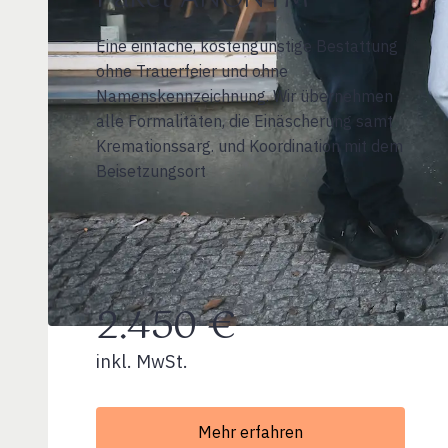
Eine einfache, kostengünstige Bestattung
ohne Trauerfeier und ohne
Namenskennzeichnung. Wir übernehmen
alle Formalitäten, die Einäscherung samt
Kremationssarg. und Koordination mit dem
Beisetzungsort
2.450 €
inkl. MwSt.
Mehr erfahren