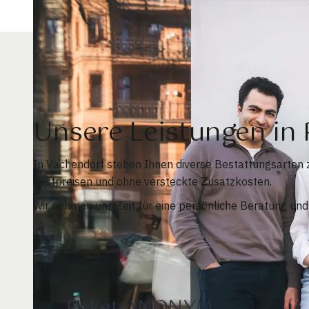
Unsere Leistungen i
In Vachendorf stehen Ihnen diverse Bestattungsarten 
Festpreisen und ohne versteckte Zusatzkosten.
Wir nehmen uns Zeit für eine persönliche Beratung un
Paket ANONYM