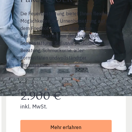
Die Feuerbestattung bietet Ihnen flexible
Möglichkeiten der Urnenbeisetzung auf
dem Friedhof, oder für alternative
Bestattungsarten wie die Baum- oder
Seebestattung. Inklusive persönlicher
Beratung, Schmuckurne, aller
Formalitäten und vollständiger
Organisation.
2.900 €
inkl. MwSt.
Mehr erfahren