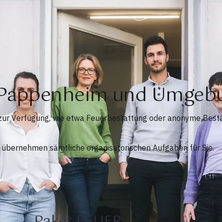
n Pappenheim und Umgeb
zur Verfügung, wie etwa Feuerbestattung oder anonyme Besta
d übernehmen sämtliche organisatorischen Aufgaben für Sie.
Paket FEUER