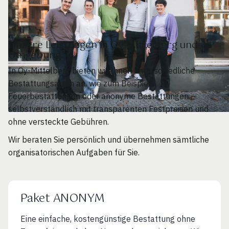
Unsere Leistungen in Oy-Mittelberg und
Umgebung
In Oy-Mittelberg bieten wir Ihnen unterschiedliche
Bestattungsarten an, wie zum Beispiel
Feuerbestattungen oder anonyme Bestattungen –
selbstverständlich mit transparenten Festpreisen und
ohne versteckte Gebühren.
Wir beraten Sie persönlich und übernehmen sämtliche
organisatorischen Aufgaben für Sie.
Paket ANONYM
Eine einfache, kostengünstige Bestattung ohne