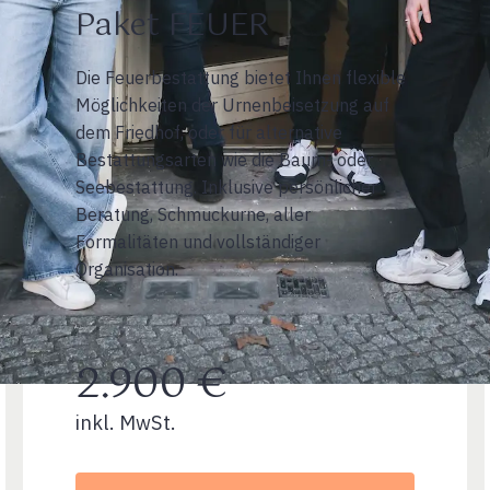
Paket FEUER
Die Feuerbestattung bietet Ihnen flexible
Möglichkeiten der Urnenbeisetzung auf
dem Friedhof, oder für alternative
Bestattungsarten wie die Baum- oder
Seebestattung. Inklusive persönlicher
Beratung, Schmuckurne, aller
Formalitäten und vollständiger
Organisation.
2.900 €
inkl. MwSt.