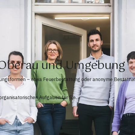
n Oberau und Umgebung
tungsformen – etwa Feuerbestattung oder anonyme Bestattun
rganisatorischen Aufgaben für Sie.