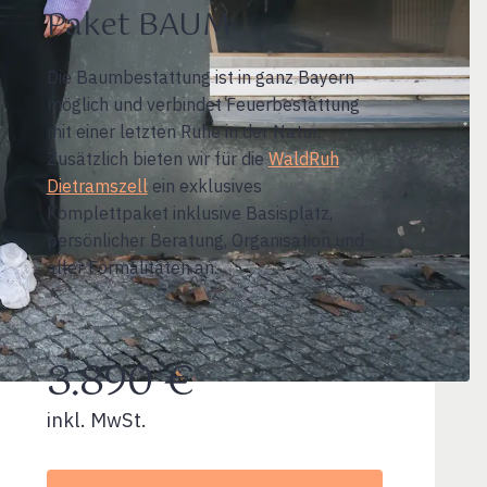
Paket BAUM
Die Baumbestattung ist in ganz Bayern
möglich und verbindet Feuerbestattung
mit einer letzten Ruhe in der Natur.
Zusätzlich bieten wir für die
WaldRuh
Dietramszell
ein exklusives
Komplettpaket inklusive Basisplatz,
persönlicher Beratung, Organisation und
aller Formalitäten an.
3.890 €
inkl. MwSt.