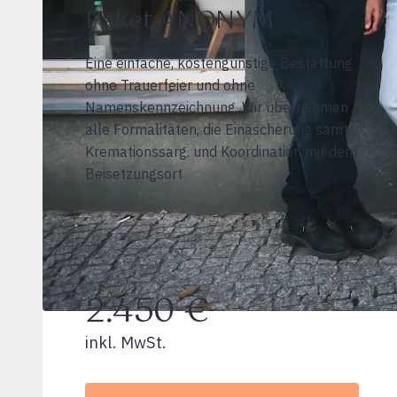
Paket ANONYM
Eine einfache, kostengünstige Bestattung
ohne Trauerfeier und ohne
Namenskennzeichnung. Wir übernehmen
alle Formalitäten, die Einäscherung samt
Kremationssarg. und Koordination mit dem
Beisetzungsort
2.450 €
inkl. MwSt.