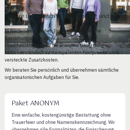
Unsere Leistungen in Niedernberg und
Umgebung
In Niedernberg stehen Ihnen unterschiedliche
Bestattungsarten zur Auswahl, wie etwa die
Feuerbestattung oder die anonyme Bestattung –
selbstverständlich zu transparenten Festpreisen ohne
versteckte Zusatzkosten.
Wir beraten Sie persönlich und übernehmen sämtliche
organisatorischen Aufgaben für Sie.
Paket ANONYM
Eine einfache, kostengünstige Bestattung ohne
Trauerfeier und ohne Namenskennzeichnung. Wir
übernehmen alle Formalitäten, die Einäscherung