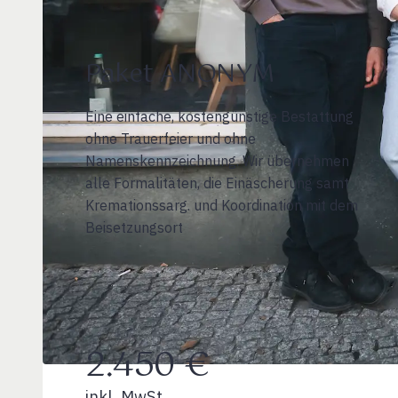
Paket ANONYM
Eine einfache, kostengünstige Bestattung
ohne Trauerfeier und ohne
Namenskennzeichnung. Wir übernehmen
alle Formalitäten, die Einäscherung samt
Kremationssarg. und Koordination mit dem
Beisetzungsort
2.450 €
inkl. MwSt.