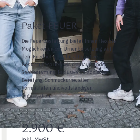
Paket FEUER
Die Feuerbestattung bietet Ihnen flexible
Möglichkeiten der Urnenbeisetzung auf
dem Friedhof, oder für alternative
Bestattungsarten wie die Baum- oder
Seebestattung. Inklusive persönlicher
Beratung, Schmuckurne, aller
Formalitäten und vollständiger
Organisation.
2.900 €
inkl. MwSt.