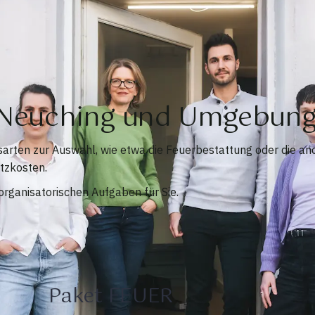
n Neuching und Umgebun
sarten zur Auswahl, wie etwa die Feuerbestattung oder die a
tzkosten.
rganisatorischen Aufgaben für Sie.
Paket FEUER