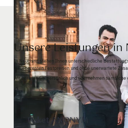
Unsere Leistungen i
In Neuching stehen Ihnen unterschiedliche Bestattung
transparenten Festpreisen und ohne unerwartete Zusa
Wir beraten Sie persönlich und übernehmen sämtliche o
Paket ANONYM