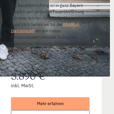
Die Baumbestattung ist in ganz Bayern
möglich und verbindet Feuerbestattung
mit einer letzten Ruhe in der Natur.
Zusätzlich bieten wir für die
WaldRuh
Dietramszell
ein exklusives
Komplettpaket inklusive Basisplatz,
persönlicher Beratung, Organisation und
aller Formalitäten an.
3.890 €
inkl. MwSt.
Mehr erfahren