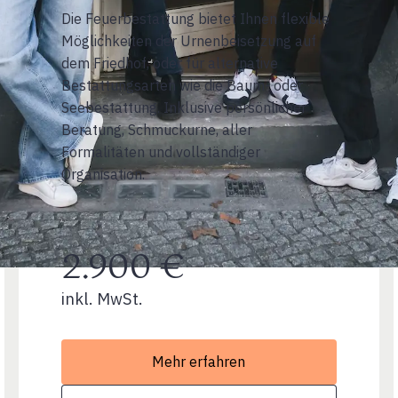
Die Feuerbestattung bietet Ihnen flexible
Möglichkeiten der Urnenbeisetzung auf
dem Friedhof, oder für alternative
Bestattungsarten wie die Baum- oder
Seebestattung. Inklusive persönlicher
Beratung, Schmuckurne, aller
Formalitäten und vollständiger
Organisation.
2.900 €
inkl. MwSt.
Mehr erfahren