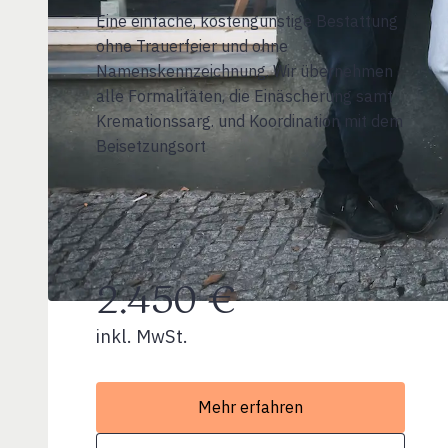
Eine einfache, kostengünstige Bestattung
ohne Trauerfeier und ohne
Namenskennzeichnung. Wir übernehmen
alle Formalitäten, die Einäscherung samt
Kremationssarg. und Koordination mit dem
Beisetzungsort
2.450 €
inkl. MwSt.
Mehr erfahren