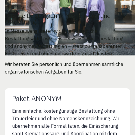
Unsere Leistungen in Nesselwang und
Umgebung
In Nesselwang bieten wir unterschiedliche
Bestattungsarten wie beispielsweise Feuerbestattung
und anonyme Bestattung an – stets zu transparenten
Festpreisen und ohne unerwartete Zusatzkosten.
Wir beraten Sie persönlich und übernehmen sämtliche
organisatorischen Aufgaben für Sie.
Paket ANONYM
Eine einfache, kostengünstige Bestattung ohne
Trauerfeier und ohne Namenskennzeichnung. Wir
übernehmen alle Formalitäten, die Einäscherung
samt Kremationssarg. und Koordination mit dem