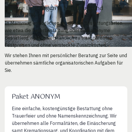
Unsere Leistungen in Mamming und
Umgebung
In Mamming ermöglichen wir diverse Bestattungsarten
wie etwa die Feuerbestattung oder eine anonyme
Bestattung – selbstverständlich zu transparenten
Festpreisen und ohne versteckte Zusatzkosten.
Wir stehen Ihnen mit persönlicher Beratung zur Seite und
übernehmen sämtliche organisatorischen Aufgaben für
Sie.
Paket ANONYM
Eine einfache, kostengünstige Bestattung ohne
Trauerfeier und ohne Namenskennzeichnung. Wir
übernehmen alle Formalitäten, die Einäscherung
samt Kremationssarg. und Koordination mit dem