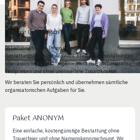
Unsere Leistungen in Leiblfing und
Umgebung
In Leiblfing stehen Ihnen unterschiedliche
Bestattungsarten zur Auswahl, etwa Feuerbestattungen
oder anonyme Bestattungen – stets zu transparenten
Festpreisen und ohne unerwartete Zusatzkosten.
Wir beraten Sie persönlich und übernehmen sämtliche
organisatorischen Aufgaben für Sie.
Paket ANONYM
Eine einfache, kostengünstige Bestattung ohne
Trauerfeier und ohne Namenskennzeichnung. Wir