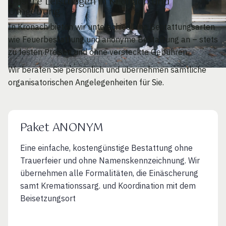
Unsere Leistungen in Kronach und
Umgebung
In Kronach bieten wir unterschiedliche Bestattungsarten
wie Feuerbestattung und anonyme Bestattung an – stets
zu festen Preisen und ohne versteckte Gebühren.
Wir beraten Sie persönlich und übernehmen sämtliche
organisatorischen Angelegenheiten für Sie.
Paket ANONYM
Eine einfache, kostengünstige Bestattung ohne
Trauerfeier und ohne Namenskennzeichnung. Wir
übernehmen alle Formalitäten, die Einäscherung
samt Kremationssarg. und Koordination mit dem
Beisetzungsort