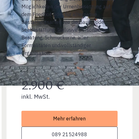
Möglichkeiten der Urnenbeisetzung auf
dem Friedhof, oder für alternative
Bestattungsarten wie die Baum- oder
Seebestattung. Inklusive persönlicher
Beratung, Schmuckurne, aller
Formalitäten und vollständiger
Organisation.
2.900 €
inkl. MwSt.
Mehr erfahren
089 21524988