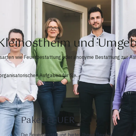
 Kleinostheim und Umge
gsarten wie Feuerbestattung oder anonyme Bestattung zur Aus
rganisatorischen Aufgaben für Sie.
Paket FEUER
Die Feuerbestattung bietet Ihnen flexible