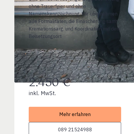
ohne Trauerfeier und ohne
Namenskennzeichnung. Wir übernehmen
alle Formalitäten, die Einäscherung samt
Kremationssarg. und Koordination mit dem
Beisetzungsort
2.450 €
inkl. MwSt.
Mehr erfahren
089 21524988