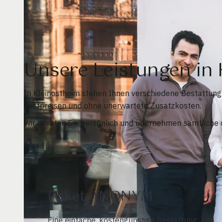
Unsere Leistungen in
In Kleinostheim stehen Ihnen verschiedene Bestattun
Festpreisen und ohne unerwartete Zusatzkosten.
Wir beraten Sie persönlich und übernehmen sämtliche o
Paket ANONYM
Eine einfache, kostengünstige Bestattung