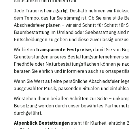
Achtsamkeit und offenem Ohr.
Jede Trauer ist einzigartig. Deshalb nehmen wir Rücksich
dem Tempo, das für Sie stimmig ist. Ob Sie eine stille 
Abschiedsfeier planen – wir sind Schritt für Schritt fü
Baumbestattung im Umland oder Seebestattung sind mög
Entscheidungen zu geben und diese zuverlässig umzus
Wir bieten
transparente Festpreise
, damit Sie von Be
Grundleistungen unseres Bestattungsunternehmens sind 
Friedhöfe oder Naturbestattungsflächen können je nach
beraten Sie ehrlich und informieren auch zu ortsspez
Wenn Sie Wert auf eine persönliche Abschiedsfeier lege
ausgewählter Musik, passenden Ritualen und einfühls
Wir stehen Ihnen bei allen Schritten zur Seite – unkomp
Beisetzung werden durch unser bewährtes Partnernet
durchgeführt.
Alpenblick Bestattungen
steht für Klarheit, ehrlich