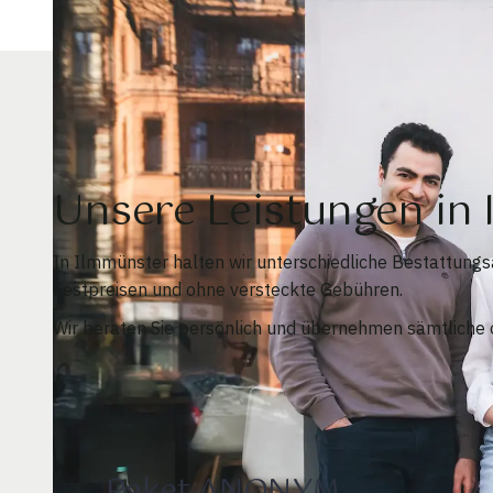
Unsere Leistungen i
In Ilmmünster halten wir unterschiedliche Bestattungs
Festpreisen und ohne versteckte Gebühren.
Wir beraten Sie persönlich und übernehmen sämtliche o
Paket ANONYM