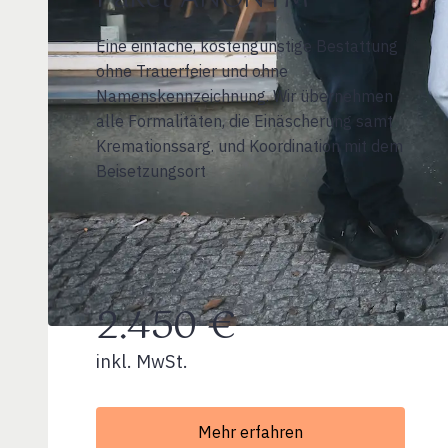
Eine einfache, kostengünstige Bestattung
ohne Trauerfeier und ohne
Namenskennzeichnung. Wir übernehmen
alle Formalitäten, die Einäscherung samt
Kremationssarg. und Koordination mit dem
Beisetzungsort
2.450 €
inkl. MwSt.
Mehr erfahren