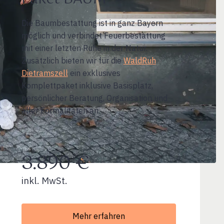
Die Baumbestattung ist in ganz Bayern
möglich und verbindet Feuerbestattung
mit einer letzten Ruhe in der Natur.
Zusätzlich bieten wir für die
WaldRuh
Dietramszell
ein exklusives
Komplettpaket inklusive Basisplatz,
persönlicher Beratung, Organisation und
aller Formalitäten an.
3.890 €
inkl. MwSt.
Mehr erfahren