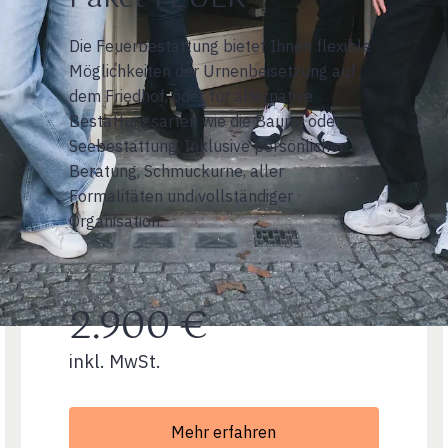
Die Feuerbestattung bietet Ihnen flexible
Möglichkeiten der Urnenbeisetzung auf
dem Friedhof, oder für alternative
Bestattungsarten wie die Baum- oder
Seebestattung. Inklusive persönlicher
Beratung, Schmuckurne, aller
Formalitäten und vollständiger
Organisation.
2.900 €
inkl. MwSt.
Mehr erfahren