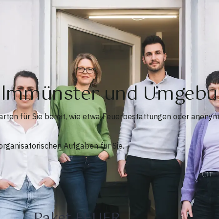
n Ilmmünster und Umgeb
arten für Sie bereit, wie etwa Feuerbestattungen oder anony
rganisatorischen Aufgaben für Sie.
Paket FEUER