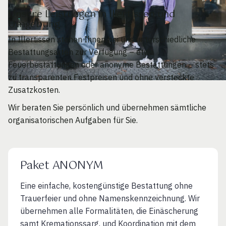
Unsere Leistungen in Illertissen und
Umgebung
In Illertissen stehen Ihnen bei uns unterschiedliche
Bestattungsarten zur Verfügung – etwa
Feuerbestattungen oder anonyme Bestattungen – stets
zu transparenten Festpreisen und ohne versteckte
Zusatzkosten.
Wir beraten Sie persönlich und übernehmen sämtliche
organisatorischen Aufgaben für Sie.
Paket ANONYM
Eine einfache, kostengünstige Bestattung ohne
Trauerfeier und ohne Namenskennzeichnung. Wir
übernehmen alle Formalitäten, die Einäscherung
samt Kremationssarg. und Koordination mit dem