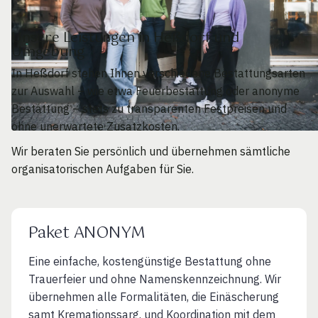
Unsere Leistungen in Heßdorf und
Umgebung
In Heßdorf stehen Ihnen verschiedene Bestattungsarten
zur Auswahl – wie etwa Feuerbestattung oder anonyme
Bestattung – stets zu transparenten Festpreisen und
ohne unerwartete Zusatzkosten.
Wir beraten Sie persönlich und übernehmen sämtliche
organisatorischen Aufgaben für Sie.
Paket ANONYM
Eine einfache, kostengünstige Bestattung ohne
Trauerfeier und ohne Namenskennzeichnung. Wir
übernehmen alle Formalitäten, die Einäscherung
samt Kremationssarg. und Koordination mit dem