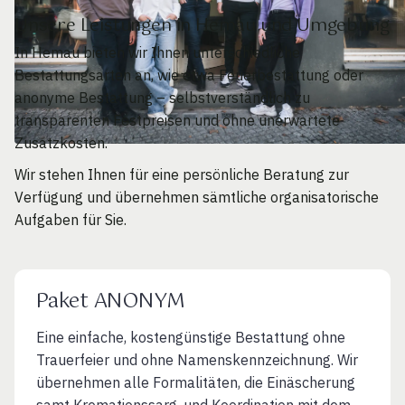
Unsere Leistungen in Hemau und Umgebung
In Hemau bieten wir Ihnen unterschiedliche
Bestattungsarten an, wie etwa Feuerbestattung oder
anonyme Bestattung – selbstverständlich zu
transparenten Festpreisen und ohne unerwartete
Zusatzkosten.
Wir stehen Ihnen für eine persönliche Beratung zur
Verfügung und übernehmen sämtliche organisatorische
Aufgaben für Sie.
Paket ANONYM
Eine einfache, kostengünstige Bestattung ohne
Trauerfeier und ohne Namenskennzeichnung. Wir
übernehmen alle Formalitäten, die Einäscherung
samt Kremationssarg. und Koordination mit dem