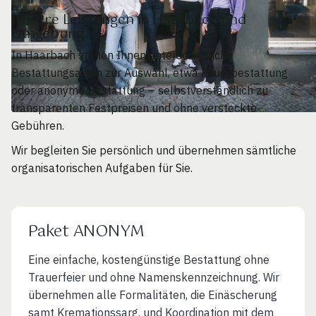
Unsere Leistungen in Haarbach und
Umgebung
In Haarbach stehen Ihnen unterschiedliche
Bestattungsarten zur Auswahl, etwa Feuerbestattung
oder anonyme Bestattung – selbstverständlich zu
transparenten Festpreisen und ohne versteckte
Gebühren.
Wir begleiten Sie persönlich und übernehmen sämtliche
organisatorischen Aufgaben für Sie.
Paket ANONYM
Eine einfache, kostengünstige Bestattung ohne
Trauerfeier und ohne Namenskennzeichnung. Wir
übernehmen alle Formalitäten, die Einäscherung
samt Kremationssarg. und Koordination mit dem